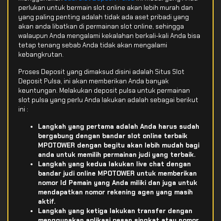
perlukan untuk bermain slot online akan lebih murah dan
yang paling penting adalah tidak ada aset pribadi yang
akan anda libatkan di permainan slot online, sehingga
walaupun Anda mengalami kekalahan berkali-kali Anda bisa
tetap tenang sebab Anda tidak akan mengalami
kebangkrutan.
Proses Deposit yang dimaksud disini adalah Situs Slot
Deposit Pulsa, ini akan memberikan Anda banyak
keuntungan. Melakukan deposit pulsa untuk permainan
slot pulsa yang perlu Anda lakukan adalah sebagai berikut
ini :
Langkah yang pertama adalah Anda harus sudah
bergabung dengan bandar slot online terbaik
MPOTOWER dengan begitu akan lebih mudah bagi
anda untuk memilih permainan judi yang terbaik.
Langkah yang kedua lakukan live chat dengan
bandar judi online MPOTOWER untuk memberikan
nomor Id Pemain yang Anda miliki dan juga untuk
mendapatkan nomor rekening agen yang masih
aktif.
Langkah yang ketiga lakukan transfer dengan
menggunakan aplikasi pesan singkat atau nomor