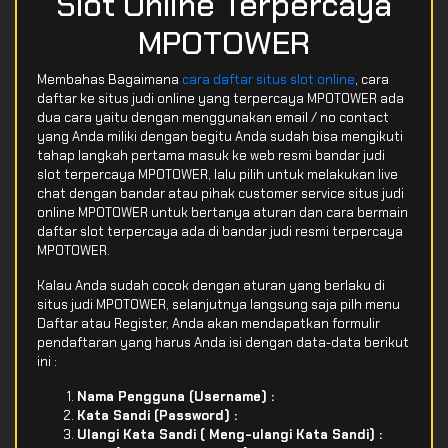
Slot Online Terpercaya
MPOTOWER
Membahas Bagaimana
cara daftar situs slot online
, cara
daftar ke situs judi online yang terpercaya MPOTOWER ada
dua cara yaitu dengan menggunakan email / no contact
yang Anda miliki dengan begitu Anda sudah bisa mengikuti
tahap langkah pertama masuk ke web resmi bandar judi
slot terpercaya MPOTOWER, lalu pilih untuk melakukan live
chat dengan bandar atau pihak customer service situs judi
online MPOTOWER untuk bertanya aturan dan cara bermain
daftar slot terpercaya ada di bandar judi resmi terpercaya
MPOTOWER.
Kalau Anda sudah cocok dengan aturan yang berlaku di
situs judi MPOTOWER, selanjutnya langsung saja pilh menu
Daftar atau Register, Anda akan mendapatkan formulir
pendaftaran yang harus Anda isi dengan data-data berikut
ini :
Nama Pengguna (Username) :
Kata Sandi (Password) :
Ulangi Kata Sandi ( Meng-ulangi Kata Sandi) :