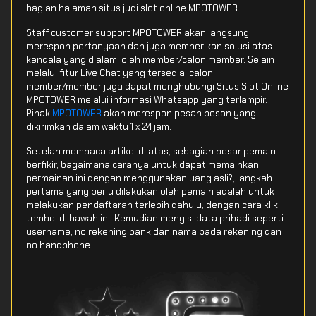
bagian halaman situs judi slot online MPOTOWER.
Staff customer support MPOTOWER akan langsung
merespon pertanyaan dan juga memberikan solusi atas
kendala yang dialami oleh member/calon member. Selain
melalui fitur Live Chat yang tersedia, calon
member/member juga dapat menghubungi Situs Slot Online
MPOTOWER melalui informasi Whatsapp yang terlampir.
Pihak
MPOTOWER
akan merespon pesan pesan yang
dikirimkan dalam waktu 1 x 24 jam.
Setelah membaca artikel di atas, sebagian besar pemain
berfikir, bagaimana caranya untuk dapat memainkan
permainan ini dengan menggunakan uang asli?, langkah
pertama yang perlu dilakukan oleh pemain adalah untuk
melakukan pendaftaran terlebih dahulu, dengan cara klik
tombol di bawah ini. Kemudian mengisi data pribadi seperti
username, no rekening bank dan nama pada rekening dan
no handphone.