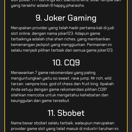
yang terakhir adalah 9 happy pharaohs.
9. Joker Gaming
Merupakan provider yang telah hadir pertama kali di judi
slot online, dengan nama joker123. Adapun game
terbaiknya adalah chai shen riches, yang memberikan
kemenangan jackpot yang menggiurkan. Permainan ini
selalu menjadi pilihan terbaik dari semua game joker123.
10. CQ9
Menawarkan 7 game rekomendasi yang paling
menguntungkan yaitu so sweet, rave jump, Mr rich, wild
tarzan, vampire kiss, god of chess dan fruit king. Apakah
Anda setuju dengan game rekomendasi pilihan CQ9?
silahkan mencoba untuk mengetahui kehebatan dan
keunggulan dari game tersebut.
11. Sbobet
Nama besar sbobet selalu terbaik, walaupun merupakan
provider game slot yang telat masuk di industri taruhan ini.