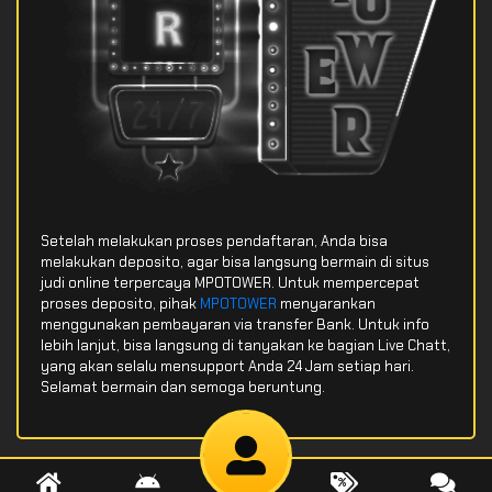
Setelah melakukan proses pendaftaran, Anda bisa
melakukan deposito, agar bisa langsung bermain di situs
judi online terpercaya MPOTOWER. Untuk mempercepat
proses deposito, pihak
MPOTOWER
menyarankan
menggunakan pembayaran via transfer Bank. Untuk info
lebih lanjut, bisa langsung di tanyakan ke bagian Live Chatt,
yang akan selalu mensupport Anda 24 Jam setiap hari.
Selamat bermain dan semoga beruntung.