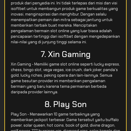
produk dari penyedia ini. Ini tidak terlepas dari misi dan visi
isoftbet untuk membangun produk game berkualitas yang
inovasi, menginspirasi dan menghibur. Dengan selalu
menempatkan pemain dan mitra sebagai jantung untuk
memberikan terbaik buat mereka. Menciptakan
pengalaman bermain slot online yang luar biasa adalah
pencapaian tertinggi dari isoftbet dengan mengedepankan
nilai-nilai yang di junjung tinggi selama ini.
7. Xin Gaming
Xin Gaming - Memiliki game slot online seperti lucky express,
chess, bingo slot, vega vegas, ice crush, dark joker, panda's
gold, lucky riches, peking opera dan lain-lainnya. Semua
game besutan provider ini memberikan pengalaman
bermain yang baru karena tema permainan berbeda
daripada provider lainnya.
8. Play Son
Play Son - Menawarkan 10 game terbaiknya yang
memberikan jackpot terbesar. Game tersebut yaitu buffalo
power, solar queen, hot coins, book of gold, divine dragon,
wolf power, 777 burnings win, diamond wins, solar temple dan