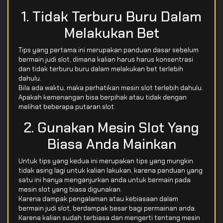
1. Tidak Terburu Buru Dalam
Melakukan Bet
Tips yang pertama ini merupakan panduan dasar sebelum
bermain judi slot, dimana kalian harus harus konsentrasi
dan tidak terburu buru dalam melakukan bet terlebih
dahulu.
Bila ada waktu, maka perhatikan mesin slot terlebih dahulu.
Apakah kemenangan bisa berpihak atau tidak dengan
melihat beberapa putaran slot.
2. Gunakan Mesin Slot Yang
Biasa Anda Mainkan
Untuk tips yang kedua ini merupakan tips yang mungkin
tidak asing lagi untuk kalian lakukan, karena panduan yang
satu ini hanya menganjurkan anda untuk bermain pada
mesin slot yang biasa digunakan.
Karena dampak pengalaman atau kebiasaan dalam
bermain judi slot, berdampak besar bagi permainan anda.
Karena kalian sudah terbiasa dan mengerti tentang mesin