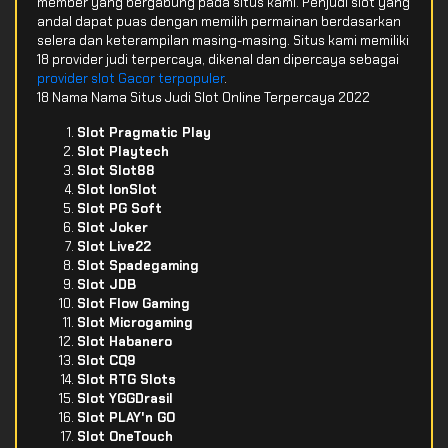
member yang bergabung pada situs kami. Penjudi slot yang
andal dapat puas dengan memilih permainan berdasarkan
selera dan keterampilan masing-masing. Situs kami memiliki
18 provider judi terpercaya, dikenal dan dipercaya sebagai
provider slot Gacor terpopuler
.
18 Nama Nama Situs Judi Slot Online Terpercaya 2022
Slot Pragmatic Play
Slot Playtech
Slot Slot88
Slot IonSlot
Slot PG Soft
Slot Joker
Slot Live22
Slot Spadegaming
Slot JDB
Slot Flow Gaming
Slot Microgaming
Slot Habanero
Slot CQ9
Slot RTG Slots
Slot YGGDrasil
Slot PLAY'n GO
Slot OneTouch