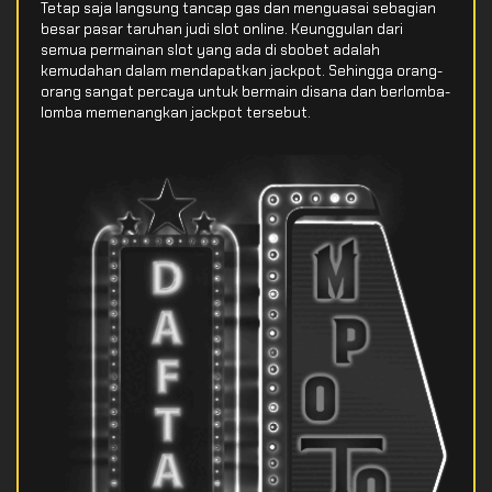
Tetap saja langsung tancap gas dan menguasai sebagian
besar pasar taruhan judi slot online. Keunggulan dari
semua permainan slot yang ada di sbobet adalah
kemudahan dalam mendapatkan jackpot. Sehingga orang-
orang sangat percaya untuk bermain disana dan berlomba-
lomba memenangkan jackpot tersebut.