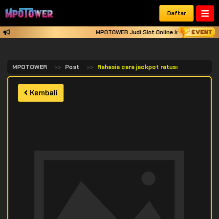
Daftar
MPOTOWER Judi Slot Online Indonesia Terpercay
MPOTOWER
Post
Rahasia cara jackpot ratusan juta judi slo
Kembali