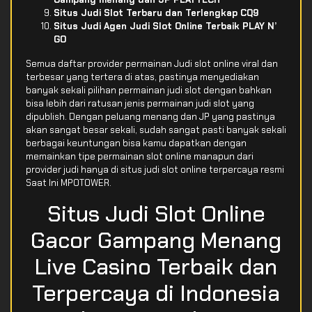
Situs Judi Slot Terbaru dan Terlengkap CQ9
Situs Judi Agen Judi Slot Online Terbaik PLAY N’
GO
Semua daftar provider permainan Judi slot online viral dan
terbesar yang tertera di atas, pastinya menyediakan
banyak sekali pilihan permainan judi slot dengan bahkan
bisa lebih dari ratusan jenis permainan judi slot yang
dipublish. Dengan peluang menang dan JP yang pastinya
akan sangat besar sekali, sudah sangat pasti banyak sekali
berbagai keuntungan bisa kamu dapatkan dengan
memainkan tipe permainan slot online manapun dari
provider judi hanya di situs judi slot online terpercaya resmi
Saat Ini MPOTOWER.
Situs Judi Slot Online
Gacor Gampang Menang
Live Casino Terbaik dan
Terpercaya di Indonesia