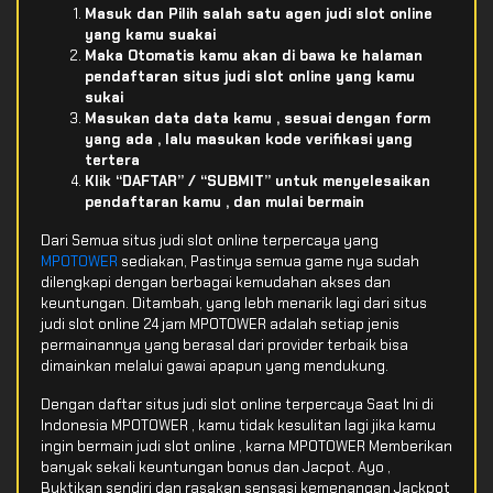
Masuk dan Pilih salah satu agen judi slot online
yang kamu suakai
Maka Otomatis kamu akan di bawa ke halaman
pendaftaran situs judi slot online yang kamu
sukai
Masukan data data kamu , sesuai dengan form
yang ada , lalu masukan kode verifikasi yang
tertera
Klik “DAFTAR” / “SUBMIT” untuk menyelesaikan
pendaftaran kamu , dan mulai bermain
Dari Semua situs judi slot online terpercaya yang
MPOTOWER
sediakan, Pastinya semua game nya sudah
dilengkapi dengan berbagai kemudahan akses dan
keuntungan. Ditambah, yang lebh menarik lagi dari situs
judi slot online 24 jam MPOTOWER adalah setiap jenis
permainannya yang berasal dari provider terbaik bisa
dimainkan melalui gawai apapun yang mendukung.
Dengan daftar situs judi slot online terpercaya Saat Ini di
Indonesia MPOTOWER , kamu tidak kesulitan lagi jika kamu
ingin bermain judi slot online , karna MPOTOWER Memberikan
banyak sekali keuntungan bonus dan Jacpot. Ayo ,
Buktikan sendiri dan rasakan sensasi kemenangan Jackpot