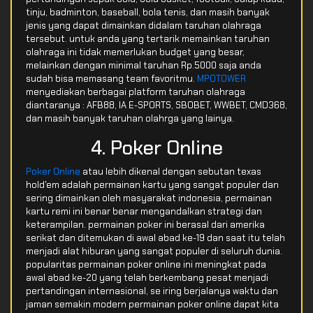
tinju, badminton, baseball, bola tenis, dan masih banyak
jenis yang dapat dimainkan didalam taruhan olahraga
tersebut. untuk anda yang tertarik memainkan taruhan
olahraga ini tidak memerlukan budget yang besar,
melainkan dengan minimal taruhan Rp.5000 saja anda
sudah bisa memasang team favoritmu.
MPOTOWER
menyediakan berbagai platform taruhan olahraga
diantaranya : AFB88, IA E-SPORTS, SBOBET, WWBET, CMD368,
dan masih banyak taruhan olahrga yang lainya.
4. Poker Online
Poker Online
atau lebih dikenal dengan sebutan texas
hold'em adalah permainan kartu yang sangat populer dan
sering dimainkan oleh masyarakat indonesia, permainan
kartu remi ini benar benar mengandalkan strategi dan
keterampilan. permainan poker ini berasal dari amerika
serikat dan ditemukan di awal abad ke-19 dan saat itu telah
menjadi alat hiburan yang sangat populer di seluruh dunia.
popularitas permainan poker online ini meningkat pada
awal abad ke-20 yang telah berkembang pesat menjadi
pertandingan internasional, se iring berjalanya waktu dan
jaman semakin modern permainan poker online dapat kita