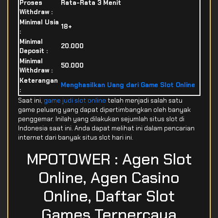
Proses
Rata-Rata 3 Menit
Withdraw :
Minimal Usia
18+
:
Minimal
20.000
Deposit :
Minimal
50.000
Withdraw :
Keterangan
Menghasilkan Uang dari Game Slot Online
:
Saat ini,
game judi slot online
telah menjadi salah satu
game peluang yang dapat dipertimbangkan oleh banyak
penggemar. Inilah yang dilakukan sejumlah situs slot di
Indonesia saat ini. Anda dapat melihat ini dalam pencarian
internet dari banyak situs slot hari ini.
MPOTOWER : Agen Slot
Online, Agen Casino
Online, Daftar Slot
Games Terpercaya