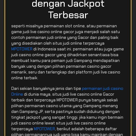
dengan Jackpot
Terbesar
seperti misalnya permainan slot online, atau permainan
game judi live casino online gacor juga menjadi salah satu
contoh permainan judi online yang Gacor dan paling baik
yang disediakan oleh situs judi online terpercaya
MPOTOWER
di Indonesia saat ini. permainan atau juga game
judi casino online gacor yang dihadirkan senantiasa bisa
membuat kamu para pemain judi Gampang mendapatkan
banyak uang dengan pilihan permainan casino gacor
menarik, seru dan terlengkap dari platform judi live casino
online terbaik.
Dari sekian banyaknya jenis dan tipe
permainan judi casino
Online
di dunia maya, situs judi live casino online Gacor
terbaik dan terpercaya MPOTOWER punya banyak sekali
pilihan permainan casino utama yang Gampang menang
dan Gampang JP, serta pastinya sudah didukung dengan
tingkat jackpot yang sangat tinggi. jika kamu ingin bermain
judi casino online lewat situs judi live casino online
terpercaya
MPOTOWER
, berikut adalah beberapa daftar
pilihan permainannya judi yang bisa kamu mainkan dengan