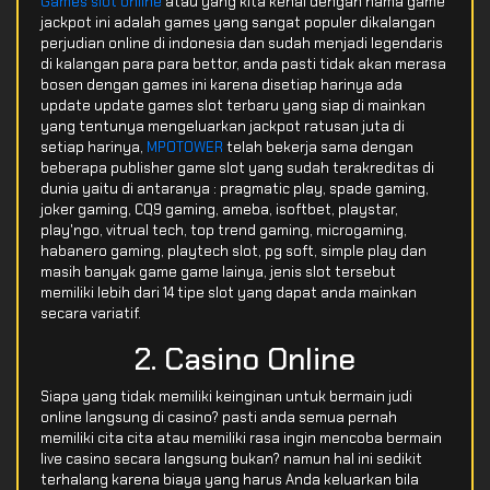
Games slot online
atau yang kita kenal dengan nama game
jackpot ini adalah games yang sangat populer dikalangan
perjudian online di indonesia dan sudah menjadi legendaris
di kalangan para para bettor, anda pasti tidak akan merasa
bosen dengan games ini karena disetiap harinya ada
update update games slot terbaru yang siap di mainkan
yang tentunya mengeluarkan jackpot ratusan juta di
setiap harinya,
MPOTOWER
telah bekerja sama dengan
beberapa publisher game slot yang sudah terakreditas di
dunia yaitu di antaranya : pragmatic play, spade gaming,
joker gaming, CQ9 gaming, ameba, isoftbet, playstar,
play'ngo, vitrual tech, top trend gaming, microgaming,
habanero gaming, playtech slot, pg soft, simple play dan
masih banyak game game lainya, jenis slot tersebut
memiliki lebih dari 14 tipe slot yang dapat anda mainkan
secara variatif.
2. Casino Online
Siapa yang tidak memiliki keinginan untuk bermain judi
online langsung di casino? pasti anda semua pernah
memiliki cita cita atau memiliki rasa ingin mencoba bermain
live casino secara langsung bukan? namun hal ini sedikit
terhalang karena biaya yang harus Anda keluarkan bila