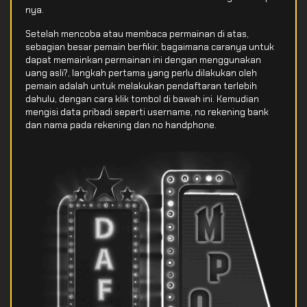
nya.
Setelah mencoba atau membaca permainan di atas,
sebagian besar pemain berfikir, bagaimana caranya untuk
dapat memainkan permainan ini dengan menggunakan
uang asli?, langkah pertama yang perlu dilakukan oleh
pemain adalah untuk melakukan pendaftaran terlebih
dahulu, dengan cara klik tombol di bawah ini. Kemudian
mengisi data pribadi seperti username, no rekening bank
dan nama pada rekening dan no handphone.