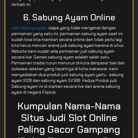
terbaik ini
6. Sabung Ayam Online
Judi sabung ayam
, siapa yang tidak mengenal dengan
permainan yang satu ini, permainan sabung ayam saat ini
sudah bisa kita mainkan secara online dan tidak perlu lagi
kita harus mencari arena judi sabung ayam karena di situs
Website kami sudah ada permainan judi sabung ayam
secara live. Games sabung ayam adalah salah satu
Permainan tradisi turun menurun di kota denpasar bali dan
sulawesi selatan yang tepatnya di kota makassar. kami
menyediakan dua produk judi sabung ayam yaitu : sabung
ayam S128 dan sabung ayam SV388. Kedua Produk judi
Sabung ayam ini di siarkan secara live dari arena sabung
ayam di negara Filipina.
Kumpulan Nama-Nama
Situs Judi Slot Online
Paling Gacor Gampang