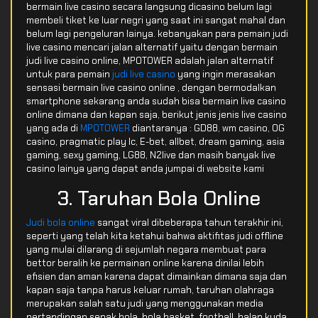
bermain live casino secara langsung dicasino belum lagi
membeli tiket ke luar negri yang saat ini sangat mahal dan
belum lagi pengeluran lainya. kebanyakan para pemain judi
live casino mencari jalan alternatif yaitu dengan bermain
judi live casino online, MPOTOWER adalah jalan alternatif
untuk para pemain
judi live casino
yang ingin merasakan
sensasi bermain live casino online , dengan bermodalkan
smartphone sekarang anda sudah bisa bermain live casino
online dimana dan kapan saja, berikut jenis jenis live casino
yang ada di
MPOTOWER
diantaranya : GD88, wm casino, OG
casino, pragmatic play lc, E-bet, allbet, dream gaming, asia
gaming, sexy gaming, LG88, N2live dan masih banyak live
casino lainya yang dapat anda jumpai di website kami
3. Taruhan Bola Online
Judi bola online
sangat viral dibeberapa tahun terakhir ini,
seperti yang telah kita ketahui bahwa aktifitas judi offline
yang mulai dilarang di sejumlah negara membuat para
bettor beralih ke permainan online karena dinilai lebih
efisien dan aman karena dapat dimainkan dimana saja dan
kapan saja tanpa harus keluar rumah, taruhan olahraga
merupakan salah satu judi yang menggunakan media
pertandingan sepak bola, bola basket, football, balap kuda,