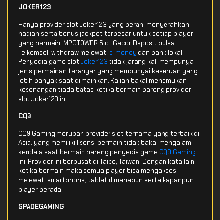
JOKER123
Hanya provider slot Joker123 yang berani menyerahkan
hadiah serta bonus jackpot terbesar untuk setiap player
yang bermain, MPOTOWER Slot Gacor Deposit pulsa
Telkomsel, withdraw melewati
e-money
dan bank lokal.
Penyedia game slot
Joker123
tidak jarang kali mempunyai
jenis permainan teranyar yang mempunyai keseruan yang
lebih banyak saat di mainkan. Kalian bakal menemukan
kesenangan tiada batas ketika bermain bareng provider
slot Joker123 ini.
CQ9
CQ9 Gaming merupan provider slot ternama yang terbaik di
Asia. yang memiliki lisensi permain tidak bakal mengalami
kendala saat bermain bareng penyedia game
CQ9 Gaming
ini. Provider ini berpusat di Taipe, Taiwan. Dengan kata lain
ketika bermain maka semua player bisa mengakses
melewati smartphone, tablet dimanapun serta kapanpun
player berada.
SPADEGAMING