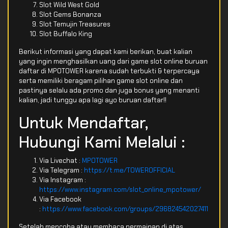
Slot Wild West Gold
Slot Gems Bonanza
Slot Temujin Treasures
Slot Buffalo King
Berikut informasi yang dapat kami berikan, buat kalian
yang ingin menghasilkan uang dari game slot online buruan
daftar di MPOTOWER karena sudah terbukti & terpercaya
serta memiliki beragam pilihan game slot online dan
pastinya selalu ada promo dan juga bonus yang menanti
kalian, jadi tunggu apa lagi ayo buruan daftar!!
Untuk Mendaftar,
Hubungi Kami Melalui :
Via Livechat :
MPOTOWER
Via Telegram :
https://t.me/TOWEROFFICIAL
Via Instagram :
https://www.instagram.com/slot_online_mpotower/
Via Facebook
:
https://www.facebook.com/groups/296824542027411
Setelah mencoba atau membaca permainan di atas,