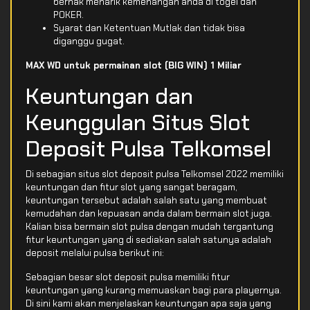
berhak menarik kemenangan anda di togel dan
POKER.
Syarat dan Ketentuan Mutlak dan tidak bisa
diganggu gugat.
MAX WD untuk permainan slot (BIG WIN) 1 Miliar
Keuntungan dan
Keunggulan Situs Slot
Deposit Pulsa Telkomsel
Di sebagian situs slot deposit pulsa Telkomsel 2022 memiliki
keuntungan dan fitur slot yang sangat beragam,
keuntungan tersebut adalah salah satu yang membuat
kemudahan dan kepuasan anda dalam bermain slot juga.
Kalian bisa bermain slot pulsa dengan mudah tergantung
fitur keuntungan yang di sediakan salah satunya adalah
deposit melalui pulsa berikut ini:
Sebagian besar slot deposit pulsa memiliki fitur
keuntungan yang kurang memuaskan bagi para playernya.
Di sini kami akan menjelaskan keuntungan apa saja yang