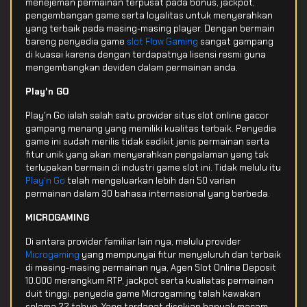
menejeman permainan terpusat pada bonus, jackpot,
pengembangan game serta loyalitas untuk menyerahkan
yang terbaik pada masing-masing player. Dengan bermain
bareng penyedia game
slot Flow Gaming
sangat gampang
di kuasai karena dengan terdapatnya lisensi resmi guna
mengembangkan deviden dalam permainan anda.
Play'n GO
Play'n Go ialah salah satu provider situs slot online gacor
gampang menang yang memiliki kualitas terbaik. Penyedia
game ini sudah merilis tidak sedikit jenis permainan serta
fitur unik yang akan menyerahkan pengalaman yang tak
terlupakan bermain di industri game slot ini. Tidak melulu itu
Play'n Go
telah mengeluarkan lebih dari 50 varian
permainan dalam 30 bahasa internasional yang berbeda.
MICROGAMING
Di antara provider familiar lain nya, melulu provider
Microgaming
yang mempunyai fitur menyeluruh dan terbaik
di masing-masing permainan nya, Agen Slot Online Deposit
10.000 merangkum RTP, jackpot serta kualiatas permainan
duit tinggi. penyedia game Microgaming telah kawakan
selama 22 tahun. Yang terdapat disekian banyak macam