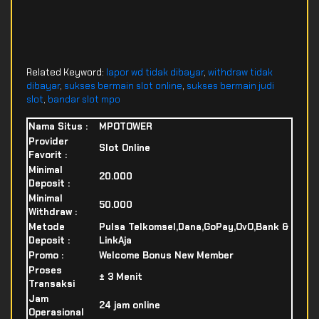
Related Keyword:
lapor wd tidak dibayar
,
withdraw tidak
dibayar
,
sukses bermain slot online
,
sukses bermain judi
slot
,
bandar slot mpo
Nama Situs :
MPOTOWER
Provider
Slot Online
Favorit :
Minimal
20.000
Deposit :
Minimal
50.000
Withdraw :
Metode
Pulsa Telkomsel,Dana,GoPay,OvO,Bank &
Deposit :
LinkAja
Promo :
Welcome Bonus New Member
Proses
± 3 Menit
Transaksi
Jam
24 jam online
Operasional