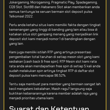
Jokergaming, Microgaming, Pragmatic Play, Spadegaming,
CQ9 Slot, Slot88 dan Habanero Slot akan memberikan anda
semua tentunya ke seruan bermain slot deposit pulsa
Telkomsel 2022.
Perlu anda ketahui situs kami memiliki fakta dengan tingkat
kemenangan yang tinggi di banding yang lain atau bisa di
katakan situs slot gampang menang yang menjadikan link
deposit slot kami menjadi nomor 1 di bandingkan dengan
yang lain.
Kami juga memiliki istilah RTP yang artinya presentasi
pengembalian total taruhan di setiap mesin slot yang kami
sediakan (cash back & free spin). RTP Mesin slot kami rata
rata anda akan mendapatkan free spin di setiap 5 kali anda
sudah melakukan spin artinya tingkat RTP di daftar slot
deposit pulsa kami mencapai 96.52%.
Tentu saja membuat para member yang bermain sangat lah
kecil mengalami kekalahan, Masih ragu? langsung saja
buktikan kebenarannya karena member adalah raja yang
menjadi prioritas utama kami.
Syarat dan Ketentuan