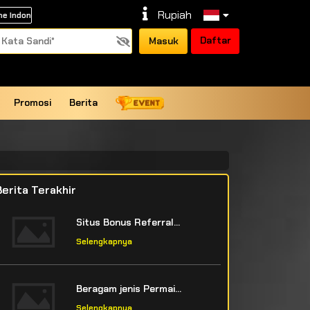
Rupiah
nesia Terpercaya. Deposit Via Pulsa, DANA, GOPAY, OVO, LINK AJA
Daftar
Masuk
Lupa Kata Sandi ?
Promosi
Berita
Berita Terakhir
Situs Bonus Referral...
Selengkapnya
Beragam jenis Permai...
Selengkapnya