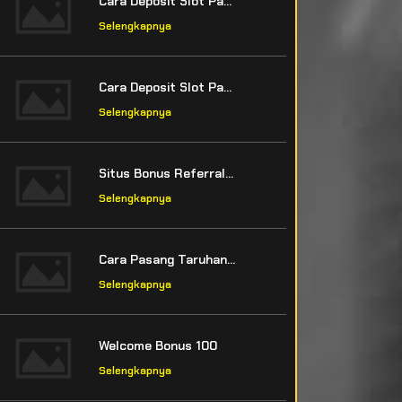
Cara Deposit Slot Pa...
Selengkapnya
Cara Deposit Slot Pa...
Selengkapnya
Situs Bonus Referral...
Selengkapnya
Cara Pasang Taruhan...
Selengkapnya
Welcome Bonus 100
Selengkapnya