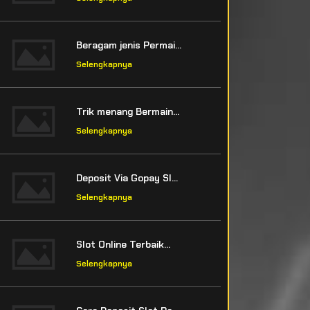
Beragam jenis Permai...
Selengkapnya
Trik menang Bermain...
Selengkapnya
Deposit Via Gopay Sl...
Selengkapnya
Slot Online Terbaik...
Selengkapnya