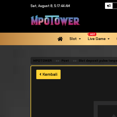
Sat, August 8, 5:17:45 AM
Slot
Live Game
MPOTOWER
Post
Slot deposit pulsa tanp
Kembali