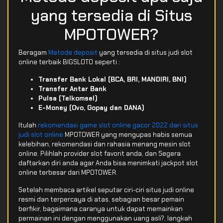
yang tersedia di Situs
MPOTOWER?
Beragam
Metode deposit
yang tersedia di situs judi slot
online terbaik BIGSLOTO seperti :
Transfer Bank Lokal (BCA, BRI, MANDIRI, BNI)
Transfer Antar Bank
Pulsa (Telkomsel)
E-Money (Ovo, Gopay dan DANA)
Itulah
rekomendasi game slot online gacor 2022 dari situs
judi slot online
MPOTOWER yang mengupas habis semua
kelebihan, rekomendasi dan rahasia menang mesin slot
online. Pilihlah provider slot favorit anda, dan Segera
daftarkan diri anda agar Anda bisa menimkati jackpot slot
online terbesar dari MPOTOWER.
Setelah membaca artikel seputar ciri-ciri situs judi online
resmi dan terpercaya di atas, sebagian besar pemain
berfikir, bagaimana caranya untuk dapat memainkan
permainan ini dengan menggunakan uang asli?, langkah