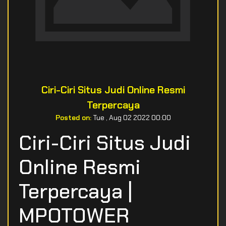
Ciri-Ciri Situs Judi Online Resmi
Terpercaya
Posted on:
Tue , Aug 02 2022 00:00
Ciri-Ciri Situs Judi
Online Resmi
Terpercaya |
MPOTOWER