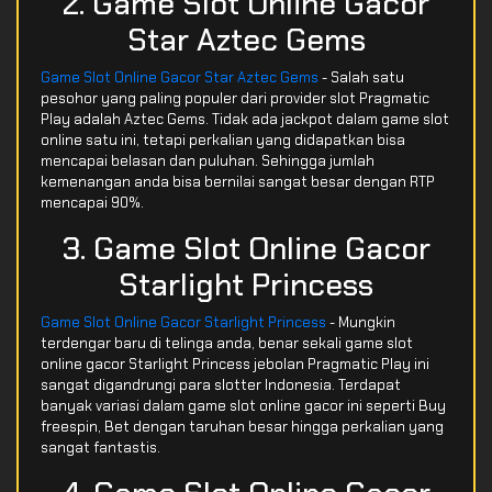
2. Game Slot Online Gacor
Star Aztec Gems
Game Slot Online Gacor Star Aztec Gems
- Salah satu
pesohor yang paling populer dari provider slot Pragmatic
Play adalah Aztec Gems. Tidak ada jackpot dalam game slot
online satu ini, tetapi perkalian yang didapatkan bisa
mencapai belasan dan puluhan. Sehingga jumlah
kemenangan anda bisa bernilai sangat besar dengan RTP
mencapai 90%.
3. Game Slot Online Gacor
Starlight Princess
Game Slot Online Gacor Starlight Princess
- Mungkin
terdengar baru di telinga anda, benar sekali game slot
online gacor Starlight Princess jebolan Pragmatic Play ini
sangat digandrungi para slotter Indonesia. Terdapat
banyak variasi dalam game slot online gacor ini seperti Buy
freespin, Bet dengan taruhan besar hingga perkalian yang
sangat fantastis.