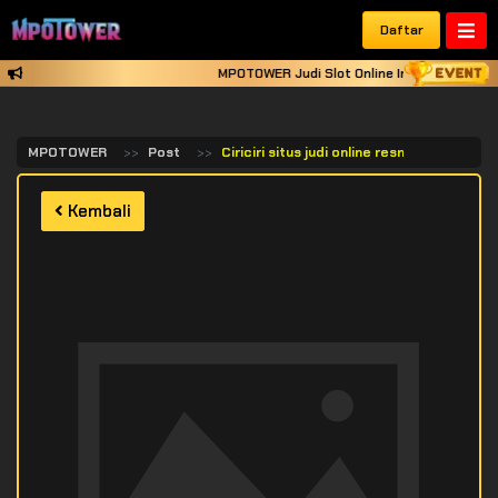
Daftar
MPOTOWER Judi Slot Online Indonesia Terpercay
MPOTOWER
Post
Ciriciri situs judi online resmi terpercaya
Kembali